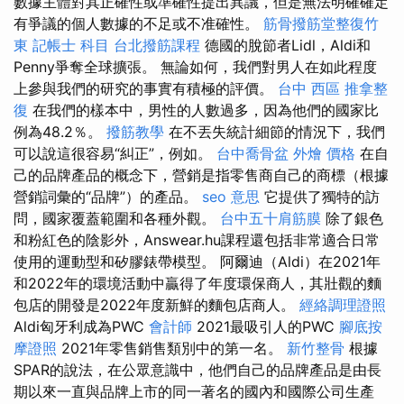
數據主體對其正確性或準確性提出異議，但是無法明確確定
有爭議的個人數據的不足或不准確性。
筋骨撥筋堂整復竹
東
記帳士 科目
台北撥筋課程
德國的脫節者Lidl，Aldi和
Penny爭奪全球擴張。 無論如何，我們對男人在如此程度
上參與我們的研究的事實有積極的評價。
台中 西區 推拿整
復
在我們的樣本中，男性的人數過多，因為他們的國家比
例為48.2％。
撥筋教學
在不丟失統計細節的情況下，我們
可以說這很容易“糾正”，例如。
台中喬骨盆
外燴 價格
在自
己的品牌產品的概念下，營銷是指零售商自己的商標（根據
營銷詞彙的“品牌”）的產品。
seo 意思
它提供了獨特的訪
問，國家覆蓋範圍和各種外觀。
台中五十肩筋膜
除了銀色
和粉紅色的陰影外，Answear.hu課程還包括非常適合日常
使用的運動型和矽膠錶帶模型。 阿爾迪（Aldi）在2021年
和2022年的環境活動中贏得了年度環保商人，其壯觀的麵
包店的開發是2022年度新鮮的麵包店商人。
經絡調理證照
Aldi匈牙利成為PWC
會計師
2021最吸引人的PWC
腳底按
摩證照
2021年零售銷售類別中的第一名。
新竹整骨
根據
SPAR的說法，在公眾意識中，他們自己的品牌產品是由長
期以來一直與品牌上市的同一著名的國內和國際公司生產