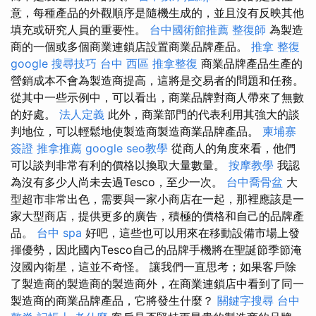
意，每種產品的外觀順序是隨機生成的，並且沒有反映其他
填充或研究人員的重要性。
台中國術館推薦
整復師
為製造
商的一個或多個商業連鎖店設置商業品牌產品。
推拿 整復
google 搜尋技巧
台中 西區 推拿整復
商業品牌產品生產的
營銷成本不會為製造商提高，這將是交易者的問題和任務。
從其中一些示例中，可以看出，商業品牌對商人帶來了無數
的好處。
法人定義
此外，商業部門的代表利用其強大的談
判地位，可以輕鬆地使製造商製造商業品牌產品。
柬埔寨
簽證
推拿推薦
google seo教學
從商人的角度來看，他們
可以談判非常有利的價格以換取大量數量。
按摩教學
我認
為沒有多少人尚未去過Tesco，至少一次。
台中喬骨盆
大
型超市非常出色，需要與一家小商店在一起，那裡應該是一
家大型商店，提供更多的廣告，積極的價格和自己的品牌產
品。
台中 spa
好吧，這些也可以用來在移動設備市場上發
揮優勢，因此國內Tesco自己的品牌手機將在聖誕節季節淹
沒國內衛星，這並不奇怪。 讓我們一直思考；如果客戶除
了製造商的製造商的製造商外，在商業連鎖店中看到了同一
製造商的商業品牌產品，它將發生什麼？
關鍵字搜尋
台中