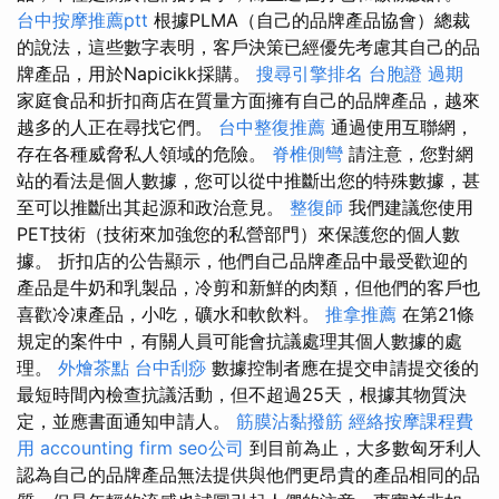
台中按摩推薦ptt
根據PLMA（自己的品牌產品協會）總裁
的說法，這些數字表明，客戶決策已經優先考慮其自己的品
牌產品，用於Napicikk採購。
搜尋引擎排名
台胞證 過期
家庭食品和折扣商店在質量方面擁有自己的品牌產品，越來
越多的人正在尋找它們。
台中整復推薦
通過使用互聯網，
存在各種威脅私人領域的危險。
脊椎側彎
請注意，您對網
站的看法是個人數據，您可以從中推斷出您的特殊數據，甚
至可以推斷出其起源和政治意見。
整復師
我們建議您使用
PET技術（技術來加強您的私營部門）來保護您的個人數
據。 折扣店的公告顯示，他們自己品牌產品中最受歡迎的
產品是牛奶和乳製品，冷剪和新鮮的肉類，但他們的客戶也
喜歡冷凍產品，小吃，礦水和軟飲料。
推拿推薦
在第21條
規定的案件中，有關人員可能會抗議處理其個人數據的處
理。
外燴茶點
台中刮痧
數據控制者應在提交申請提交後的
最短時間內檢查抗議活動，但不超過25天，根據其物質決
定，並應書面通知申請人。
筋膜沾黏撥筋
經絡按摩課程費
用
accounting firm
seo公司
到目前為止，大多數匈牙利人
認為自己的品牌產品無法提供與他們更昂貴的產品相同的品