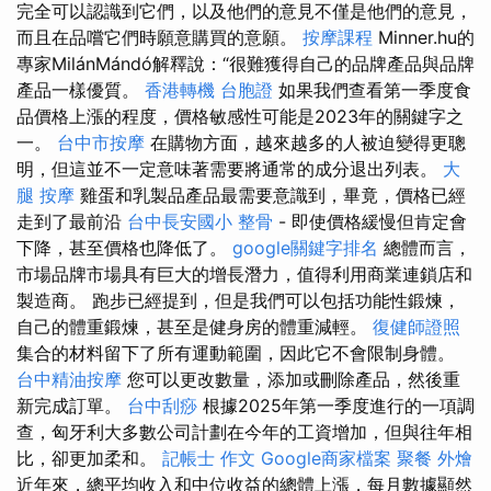
完全可以認識到它們，以及他們的意見不僅是他們的意見，
而且在品嚐它們時願意購買的意願。
按摩課程
Minner.hu的
專家MilánMándó解釋說：“很難獲得自己的品牌產品與品牌
產品一樣優質。
香港轉機 台胞證
如果我們查看第一季度食
品價格上漲的程度，價格敏感性可能是2023年的關鍵字之
一。
台中市按摩
在購物方面，越來越多的人被迫變得更聰
明，但這並不一定意味著需要將通常的成分退出列表。
大
腿 按摩
雞蛋和乳製品產品最需要意識到，畢竟，價格已經
走到了最前沿
台中長安國小 整骨
- 即使價格緩慢但肯定會
下降，甚至價格也降低了。
google關鍵字排名
總體而言，
市場品牌市場具有巨大的增長潛力，值得利用商業連鎖店和
製造商。 跑步已經提到，但是我們可以包括功能性鍛煉，
自己的體重鍛煉，甚至是健身房的體重減輕。
復健師證照
集合的材料留下了所有運動範圍，因此它不會限制身體。
台中精油按摩
您可以更改數量，添加或刪除產品，然後重
新完成訂單。
台中刮痧
根據2025年第一季度進行的一項調
查，匈牙利大多數公司計劃在今年的工資增加，但與往年相
比，卻更加柔和。
記帳士 作文
Google商家檔案
聚餐 外燴
近年來，總平均收入和中位收益的總體上漲，每月數據顯然