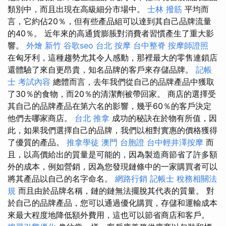
類別中，而且出現在高級細分市場中。
士林 撥筋
平均而
言，它約佔20％，但有些產品組可以達到其自己品牌流量
的40％。 近年來的高通貨膨脹對消費者習慣產生了重大影
響。
外燴 新竹
谷歌seo
台北 按摩
台中整脊
按摩師證照
在匈牙利，這種趨勢尤其令人感動，那裡最大的零售連鎖店
還體驗了來自更昂貴，知名品牌的客戶來存儲品牌。
記帳
士 考試內容
總體而言，去年我們從自己的品牌產品中獲取
了30％的食物，而20％的清潔劑被帶回家。 商店的選擇受
其自己的品牌產品在第六名的影響，幾乎60％的客戶決定
他們去哪家商店。
台北 推拿
成功的秘訣在於物有所值，因
此，如果我們選擇自己的品牌，我們以相對實惠的價格獲得
了優質的產品。
推拿學徒
澳門 台胞證
台中輕井澤按摩
而
且，以高價給出的質量是可能的，因為製造商節省了許多額
外的成本，例如營銷，因為您發現鏈條中的一家購買者可以
將其產品以自己的名字命名。
網路行銷
記帳士 稅務相關法
規
而且由於品牌名稱，鏈的鏈無法擺脫其代表的質量。 對
於自己的品牌產品，您可以通過優化購買，存儲和運輸成本
來最大程度地降低額外費用，這也可以節省商店和客戶。