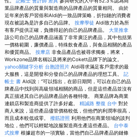
性。
記帳士 會計師 差異
參與研究的人中有52.3％認為商
業品牌產品的質量與製造商的品牌產品的質量相同。 由於
近年來的客戶習俗和Aldi的一致品牌策略，折扣鏈的消費者
現在被認為是許多自己的品牌。
按摩學徒
Aldi致力於為所
有客戶提供正確，負擔得起的自己的品牌產品。
大里推拿
該公司自己的品牌產品涵蓋了非常廣泛的產品，其中包括第
一價格範圍，廉價產品，特殊飲食產品，與食品相關的產品
和優質商品。
按摩店
非食品產品也被尋求獨奏，將來，
Workzone品牌名稱以及將來的Cokett品牌下的論文。
yahoo關鍵字分析
台胞證照片
Aldi尋求滿足客戶需求的最
大服務，這是開發和分發自己的品牌產品的理想工具。
記
帳士 書
Aldi說：“可以指出，在節日期間，可以在自己的品
牌產品中找到與高級領域相關的商品，但是這些產品並沒有
真正描述其自己的品牌產品的各種特徵。 商業品牌為商業
連鎖店和製造商提供了許多好處。
精誠路 整復 台中
對於
商人來說，這些產品儘管價格較低，但他們的利潤率很高，
而且成本較低或零。
撥筋證照
利用他們在商業領域的談判
地位，他們可以輕鬆地說服製造商生產這些產品。
台中泰
式按摩
根據超市的一項實驗，當他們自己品牌產品的鏈條