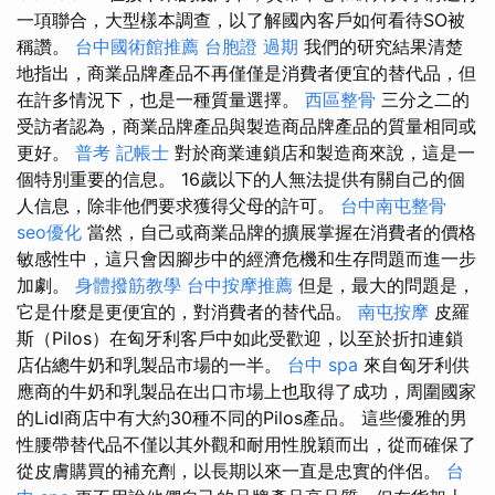
一項聯合，大型樣本調查，以了解國內客戶如何看待SO被
稱讚。
台中國術館推薦
台胞證 過期
我們的研究結果清楚
地指出，商業品牌產品不再僅僅是消費者便宜的替代品，但
在許多情況下，也是一種質量選擇。
西區整骨
三分之二的
受訪者認為，商業品牌產品與製造商品牌產品的質量相同或
更好。
普考 記帳士
對於商業連鎖店和製造商來說，這是一
個特別重要的信息。 16歲以下的人無法提供有關自己的個
人信息，除非他們要求獲得父母的許可。
台中南屯整骨
seo優化
當然，自己或商業品牌的擴展掌握在消費者的價格
敏感性中，這只會因腳步中的經濟危機和生存問題而進一步
加劇。
身體撥筋教學
台中按摩推薦
但是，最大的問題是，
它是什麼是更便宜的，對消費者的替代品。
南屯按摩
皮羅
斯（Pilos）在匈牙利客戶中如此受歡迎，以至於折扣連鎖
店佔總牛奶和乳製品市場的一半。
台中 spa
來自匈牙利供
應商的牛奶和乳製品在出口市場上也取得了成功，周圍國家
的Lidl商店中有大約30種不同的Pilos產品。 這些優雅的男
性腰帶替代品不僅以其外觀和耐用性脫穎而出，從而確保了
從皮膚購買的補充劑，以長期以來一直是忠實的伴侶。
台