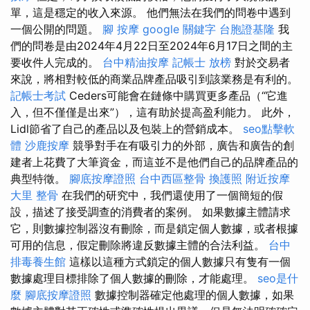
單，這是穩定的收入來源。 他們無法在我們的問卷中遇到
一個公開的問題。
腳 按摩
google 關鍵字
台胞證基隆
我
們的問卷是由2024年4月22日至2024年6月17日之間的主
要收件人完成的。
台中精油按摩
記帳士 放榜
對於交易者
來說，將相對較低的商業品牌產品吸引到該業務是有利的。
記帳士考試
Ceders可能會在鏈條中購買更多產品（“它進
入，但不僅僅是出來”），這有助於提高盈利能力。 此外，
Lidl節省了自己的產品以及包裝上的營銷成本。
seo點擊軟
體
沙鹿按摩
競爭對手在有吸引力的外部，廣告和廣告的創
建者上花費了大筆資金，而這並不是他們自己的品牌產品的
典型特徵。
腳底按摩證照
台中西區整骨
換護照
附近按摩
大里 整骨
在我們的研究中，我們還使用了一個簡短的假
設，描述了接受調查的消費者的案例。 如果數據主體請求
它，則數據控制器沒有刪除，而是鎖定個人數據，或者根據
可用的信息，假定刪除將違反數據主體的合法利益。
台中
排毒養生館
這樣以這種方式鎖定的個人數據只有隻有一個
數據處理目標排除了個人數據的刪除，才能處理。
seo是什
麼
腳底按摩證照
數據控制器確定他處理的個人數據，如果