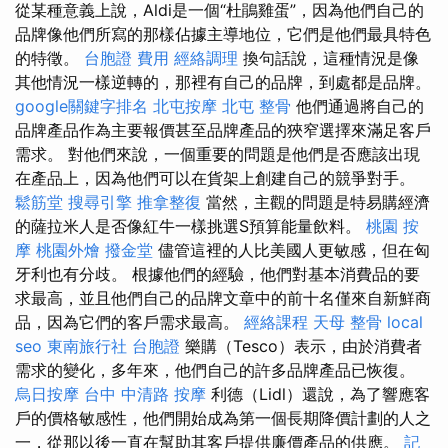
從某種意義上說，Aldi是一個“杜鵑雞蛋”，因為他們自己的
品牌像他們所寫的那樣佔據主導地位，它們是他們最具特色
的特徵。
台胞證 費用
經絡調理
換句話說，這種情況是像
其他情況一樣逆轉的，那裡有自己的品牌，到處都是品牌。
google關鍵字排名
北屯按摩
北屯 整骨
他們通過將自己的
品牌產品作為主要報價甚至品牌產品的狹窄選擇來滿足客戶
需求。 對他們來說，一個重要的問題是他們是否應該出現
在產品上，因為他們可以在貨架上創建自己的競爭對手。
鬆筋堂
搜尋引擎
推拿整復
當然，主觀的問題是特易購經濟
的薩拉米人是否像紅牛一樣挑選S預算能量飲料。
桃園 按
摩
桃園外燴
撥金堂
儘管這裡的人比美國人更敏感，但在匈
牙利也有分歧。 根據他們的經驗，他們對基本消費品的要
求最高，並且他們自己的品牌文章中的前十名僅來自新鮮商
品，因為它們的客戶需求最高。
經絡課程
天母 整骨
local
seo
東南旅行社 台胞證
樂購（Tesco）表示，由於消費者
需求的變化，多年來，他們自己的許多品牌產品已恢復。
烏日按摩
台中 中清路 按摩
利德（Lidl）還說，為了響應客
戶的價格敏感性，他們開始成為第一個長期降價計劃的人之
一，從那以後一直在幫助其客戶提供廉價產品的供應。
記