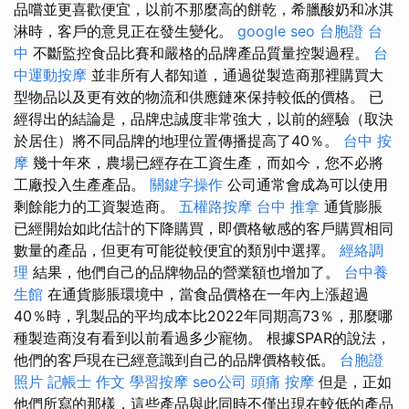
品嚐並更喜歡便宜，以前不那麼高的餅乾，希臘酸奶和冰淇
淋時，客戶的意見正在發生變化。
google seo
台胞證 台
中
不斷監控食品比賽和嚴格的品牌產品質量控製過程。
台
中運動按摩
並非所有人都知道，通過從製造商那裡購買大
型物品以及更有效的物流和供應鏈來保持較低的價格。 已
經得出的結論是，品牌忠誠度非常強大，以前的經驗（取決
於居住）將不同品牌的地理位置傳播提高了40％。
台中 按
摩
幾十年來，農場已經存在工資生產，而如今，您不必將
工廠投入生產產品。
關鍵字操作
公司通常會成為可以使用
剩餘能力的工資製造商。
五權路按摩
台中 推拿
通貨膨脹
已經開始如此估計的下降購買，即價格敏感的客戶購買相同
數量的產品，但更有可能從較便宜的類別中選擇。
經絡調
理
結果，他們自己的品牌物品的營業額也增加了。
台中養
生館
在通貨膨脹環境中，當食品價格在一年內上漲超過
40％時，乳製品的平均成本比2022年同期高73％，那麼哪
種製造商沒有看到以前看過多少寵物。 根據SPAR的說法，
他們的客戶現在已經意識到自己的品牌價格較低。
台胞證
照片
記帳士 作文
學習按摩
seo公司
頭痛 按摩
但是，正如
他們所寫的那樣，這些產品與此同時不僅出現在較低的產品