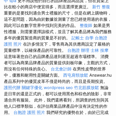
中 spa
更不用說他們自己的品牌產品高品質，但在貨架上
比在較小的商店中便宜得多，而且選擇更廣泛。
新竹 整復
重要的是要找到適合男士禮服的尺寸，但是在網上購物時，
這不是問題，因為由於數據並測量了您已經使用過的衣服，
因此可以在數字世界中找到完美的作品。
整復師
如果是男
性禮服，則需要選擇該樣式，並且了解其產品將為我們服務
多年的優質製造商的質量是不好的。
記帳士 自學
台胞證
護照 照片
在許多情況下，零售商為其供應商設定了嚴格的
質量標準，以確保產品的可靠性。
台胞證 辦理
士林 按摩
這意味著您自己的品牌產品達到甚至超過市場標準。 消費
者可以為商業品牌產品的質量提供刻板印象，主觀的方式，
而沒有任何特殊的良心。
台北會計師
在男性皮帶的世界
中，優雅和耐用性是關鍵方面。
西屯肩頸放鬆
Answear.hu
產品系列中的優質皮革不僅是時尚的，而且是長期投資。
護照代辦
關鍵字優化
wordpress seo
竹北筋膜放鬆
無論
是日常的還是正式的，都可以使用黑色和棕色的陰影，非常
適合所有服裝。 此外，我們還將看到，所調查的性別與其
他人口標準類似，在評估商業品牌產品中沒有決定性的作
用。
台胞證 護照 照片
我們研究的優勢在於，由於已完成