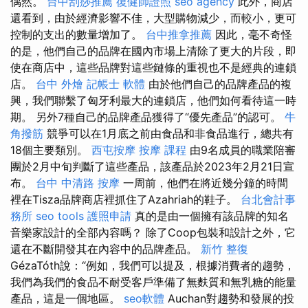
偶然。
台中刮痧推薦
復健師證照
seo agency
此外，商店
還看到，由於經濟影響不佳，大型購物減少，而較小，更可
控制的支出的數量增加了。
台中推拿推薦
因此，毫不奇怪
的是，他們自己的品牌在國內市場上清除了更大的片段，即
使在商店中，這些品牌對這些鏈條的重視也不是經典的連鎖
店。
台中 外燴
記帳士 軟體
由於他們自己的品牌產品的複
興，我們聯繫了匈牙利最大的連鎖店，他們如何看待這一時
期。 另外7種自己的品牌產品獲得了“優先產品”的認可。
牛
角撥筋
競爭可以在1月底之前由食品和非食品進行，總共有
18個主要類別。
西屯按摩
按摩 課程
由9名成員的職業陪審
團於2月中旬判斷了這些產品，該產品於2023年2月21日宣
布。
台中 中清路 按摩
一周前，他們在將近幾分鐘的時間
裡在Tisza品牌商店裡抓住了Azahriah的鞋子。
台北會計事
務所
seo tools
護照申請
真的是由一個擁有該品牌的知名
音樂家設計的全部內容嗎？ 除了Coop包裝和設計之外，它
還在不斷開發其在內容中的品牌產品。
新竹 整復
GézaTóth說：“例如，我們可以提及，根據消費者的趨勢，
我們為我們的食品不耐受客戶準備了無麩質和無乳糖的能量
產品，這是一個地區。
seo軟體
Auchan對趨勢和發展的投