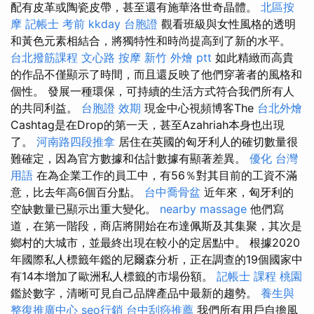
配有皮革或陶瓷皮帶，甚至還有施華洛世奇晶體。
北區按
摩
記帳士 考前
kkday 台胞證
觀看班級與女性風格的透明
和黃色元素相結合，將獨特性和時尚提高到了新的水平。
台北撥筋課程
文心路 按摩
新竹 外燴 ptt
如此精緻而高貴
的作品不僅顯示了時間，而且還反映了他們穿著者的風格和
個性。 發展一種環保，可持續的生活方式符合我們所有人
的共同利益。
台胞證 效期
現金中心視頻博客The
台北外燴
Cashtag是在Drop的第一天，甚至Azahriah本身也出現
了。
河南路四段推拿
居住在英國的匈牙利人的確切數量很
難確定，因為官方數據和估計數據有顯著差異。
優化 台灣
用語
在為企業工作的員工中，有56％對其目前的工資不滿
意，比去年高6個百分點。
台中喬骨盆
近年來，匈牙利的
空缺數量已顯示出重大變化。
nearby massage
他們寫
道，在第一階段，商店將開始在布達佩斯及其集聚，其次是
鄉村的大城市，並最終出現在較小的定居點中。 根據2020
年國際私人標籤年鑑的尼爾森分析，正在調查的19個國家中
有14本增加了歐洲私人標籤的市場份額。
記帳士 課程 桃園
鑑於數字，清晰可見自己品牌產品中最新的趨勢。
養生與
整復推廣中心
seo行銷
台中刮痧推薦
我們所有用戶自擔風