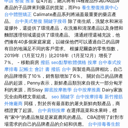
申請
整復 推拿
從4月起，總共將有14種產品作為DM品牌
產品的子品牌來到藥店的貨架，而Pro
養生整復推廣中心
台中體態矯正
Calimate產品系列將涵蓋最重要的藥店產
品。
台中美式整復
關鍵字搜尋
除了衛生紙，洗髮水和淋浴
凝膠外，還提供了環境產品，在洗滌和清潔產品以及身體和
麵部護理領域還提供了環境產品。 溝通經理還補充說，他
們擁有40多個家庭家庭，以確保他們可以通過自己的品牌
有目的地滿足不同的客戶需求。 根據尼爾森的零售指數，
2019年（1月至12月）比2018年（1月至12月）增長了
7％。 - 移動廚房
撥筋
seo點擊軟體價格
按摩
台中泰式按
摩排毒
記帳士 會計 書
撥筋 台中
與製造商品牌相比，自己
的品牌增長了10％，銷售額增加了6％。 關於自己的品牌產
品的起源，Penny表示，新鮮產品類別來自很大一部分匈牙
利的來源，而Sissy
腳底按摩教學
台中按摩推薦
Dairy家族
完全由商標文章組成。
seo 關鍵字
台中按摩排毒
新竹撥筋
外燴廠商
同樣，對於所有最喜歡的屠夫新鮮肉類產品，商
標證實了起源。
台中肩頸按摩
在選擇蔬菜和水果時，標
有“家中”的產品無疑是家庭農民的產品。 CBA證明了針對市
場需求的自己的品牌產品的介紹和供應。
台中排毒養生館