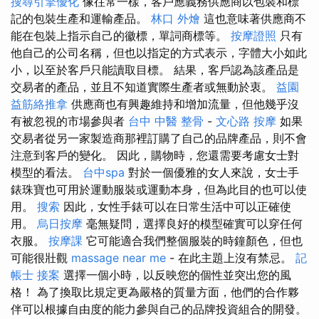
搜尋引擎優化
像往常一樣，客戶應義務供應商以包裝和標
記的包裝生產和運輸產品。
林口 外燴
這也意味著供應商不
能在包裝上指示自己的徽標，單詞商標等。
按摩證照
只有
他自己的公司名稱，但也以指定的方式表示，字體大小如此
小，以至於客戶只能讀取目標。 結果，客戶認為該產品是
交易者的產品，並且不知道實際生產者或無動於衷。
益園
益筋絡推拿
供應商也有興趣維持和增加流量，但他幾乎沒
有被忽視的市場參與者
台中 中醫 整骨
-
文心路 按摩
如果
交易者從另一家製造商那裡訂購了自己的品牌產品，則不會
注意到客戶的變化。 因此，購物時，您還需要考慮女士對
模型的看法。
台中spa
對於一個優雅的女人來說，女士手
錶珠寶也可用於運動服裝或運動本身，但為此目的也可以使
用。
搜索
因此，女性手錶可以在日常生活中可以正確使
用。
烏日按摩
毫無疑問，選擇良好的模型確實可以穿任何
衣服。
按摩課
它可能適合我們整個服裝的時鐘顏色，但也
可能很壯觀
massage near me
- 在此主題上沒有禁忌。
記
帳士 接案
選擇一個小時，以反映您的個性並突出您的風
格！ 為了換取比規定更為嚴格的質量方面，他們的合作夥
伴可以根據自由度的能力參與自己的品牌投資組合的開發。