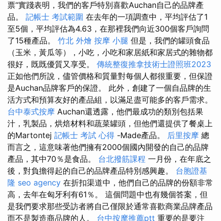
票“實踐表明，我們的客戶特別喜歡Auchan自己的品牌產
品。
記帳士 考試範圍
在去年的一項調查中，平均評估了1
至5個，平均評估為4.63，在那裡我們向近300個客戶詢問
了15種產品。
竹北 外燴
按摩 小腿
但是，我們的罐頭食品
（玉米，黃瓜等），小吃，小吃和家居紙和家居式的雜物都
很好，既既優質又享受。
傳統整復推拿技術士證照班2023
正如他們所說，儘管價格和質量對每個人都很重要，但保證
是Auchan品牌客戶的保證。 此外，創建了一個自品牌的生
活方式和預算友好的產品組，以滿足盡可能多的客戶需求。
台中泰式按摩
Auchan還透露，他們最成功的類別包括果
汁，乳製品，烘焙材料和蔬菜罐頭，但他們還提供了餐桌上
的Martontej
記帳士 考試 心得
-Made產品。
后里按摩
總
而言之，這意味著他們擁有2000個國內開發的自己的品牌
產品，其中70％是食品。
台北撥筋課程
一月份，在年底之
後，對負擔得起的自己的品牌產品特別感興趣。
台胞證基
隆
seo agency
在折扣渠道中，他們自己的品牌的份額非常
高，去年在匈牙利有61％。 這個問題中也有幾個答案，但
是我們要求那些受訪者將自己僅限於通常喜歡商業品牌產品
而不是製造商品牌的人。
台中按摩推薦ptt
重要的是要注