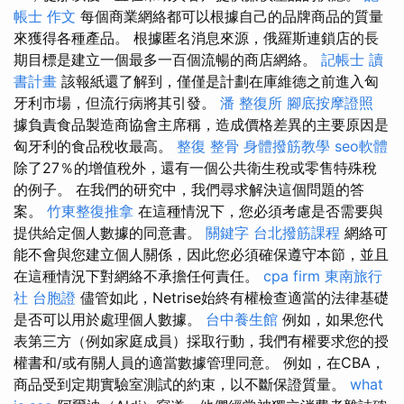
帳士 作文
每個商業網絡都可以根據自己的品牌商品的質量
來獲得各種產品。 根據匿名消息來源，俄羅斯連鎖店的長
期目標是建立一個最多一百個流暢的商店網絡。
記帳士 讀
書計畫
該報紙還了解到，僅僅是計劃在庫維德之前進入匈
牙利市場，但流行病將其引發。
潘 整復所
腳底按摩證照
據負責食品製造商協會主席稱，造成價格差異的主要原因是
匈牙利的食品稅收最高。
整復 整骨
身體撥筋教學
seo軟體
除了27％的增值稅外，還有一個公共衛生稅或零售特殊稅
的例子。 在我們的研究中，我們尋求解決這個問題的答
案。
竹東整復推拿
在這種情況下，您必須考慮是否需要與
提供給定個人數據的同意書。
關鍵字
台北撥筋課程
網絡可
能不會與您建立個人關係，因此您必須確保遵守本節，並且
在這種情況下對網絡不承擔任何責任。
cpa firm
東南旅行
社 台胞證
儘管如此，Netrise始終有權檢查適當的法律基礎
是否可以用於處理個人數據。
台中養生館
例如，如果您代
表第三方（例如家庭成員）採取行動，我們有權要求您的授
權書和/或有關人員的適當數據管理同意。 例如，在CBA，
商品受到定期實驗室測試的約束，以不斷保證質量。
what