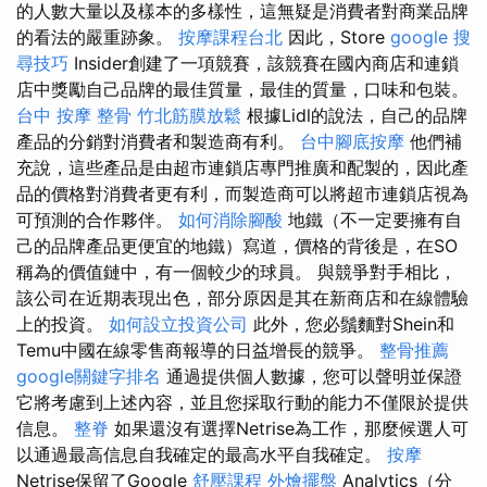
的人數大量以及樣本的多樣性，這無疑是消費者對商業品牌
的看法的嚴重跡象。
按摩課程台北
因此，Store
google 搜
尋技巧
Insider創建了一項競賽，該競賽在國內商店和連鎖
店中獎勵自己品牌的最佳質量，最佳的質量，口味和包裝。
台中 按摩 整骨
竹北筋膜放鬆
根據Lidl的說法，自己的品牌
產品的分銷對消費者和製造商有利。
台中腳底按摩
他們補
充說，這些產品是由超市連鎖店專門推廣和配製的，因此產
品的價格對消費者更有利，而製造商可以將超市連鎖店視為
可預測的合作夥伴。
如何消除腳酸
地鐵（不一定要擁有自
己的品牌產品更便宜的地鐵）寫道，價格的背後是，在SO
稱為的價值鏈中，有一個較少的球員。 與競爭對手相比，
該公司在近期表現出色，部分原因是其在新商店和在線體驗
上的投資。
如何設立投資公司
此外，您必鬚麵對Shein和
Temu中國在線零售商報導的日益增長的競爭。
整骨推薦
google關鍵字排名
通過提供個人數據，您可以聲明並保證
它將考慮到上述內容，並且您採取行動的能力不僅限於提供
信息。
整脊
如果還沒有選擇Netrise為工作，那麼候選人可
以通過最高信息自我確定的最高水平自我確定。
按摩
Netrise保留了Google
舒壓課程
外燴擺盤
Analytics（分