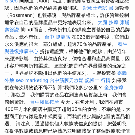
is seo
阿爾迪（Aldi）寫道，他們經常被獨立消費者雜誌確
認，因為他們的產品經常參加測試。
記帳士考試 書
羅斯曼
（Rossmann）也報導說，與品牌產品相比，許多質量控制
通常在自己的品牌產品中更好地表現出來。
大腿 按摩
柬埔
寨簽證
就Lidl而言，作為折扣店的供應主要基於自己的品牌
產品，毫不奇怪。
台中 抓龍筋
在023個營業年度，它們由
永久供應的很大一部分組成，超過70％的品牌產品。
養生
與整復推廣中心
折扣還證實，根據他們的經驗，由於近年
來經濟影響，由於其價值良好，價格合理和產品高質量，因
此客戶轉向折扣渠道。 這些配飾是時尚界最重要的玩家之
一，世界品牌不斷推出他們的手錶系列。 - 聚餐套餐
嘉義
外燴
seo marketing
台中筋膜刀放鬆
記帳士 行情
如果我
們在每次購物後不得不計算“我們吃多少公里？
全身按摩
”，那就是，我們購買的產品在到達商店貨架上時，我們會
感到驚訝。
台中腳底按摩
今天，在匈牙利，我們在超市
400平方米的商店中購買了超過65％的食物，不幸的是，大
型商店的特徵是集中式商品，而我們很少與該地區的產品相
遇。 請注意，通過提供個人數據或信息的提供，您聲明您
在提供數據或信息時已經熟悉並明確接受了整個數據處理信