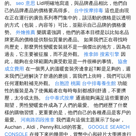
的。
seo 意思
Lidl明確地寫道，與品牌產品相比，他們自
己的品牌產品的價格要高得多。
台中按摩排毒
這也是由現
在正在運行的廣告系列專門集中的，該活動的價格是以透明
的方式（包裝，內容等）可比，並顯示自己品牌的價格優
勢。
外燴推薦
樂購還強調，他們的基本目標是以比知名品
牌更高的價格提供類似質量的產品。 如果我們正在尋找時
尚歷史，那麼男性變暖套裝就不是一個傑出的地方，因為在
過去，它主要被征服，而不是外觀。
推拿師
搜索引擎
因
此，能夠在全球範圍內廣受歡迎是一件很棒的事情。
協會
成立費用
在一個男人的溫暖套裝旁邊拿起T卹是足夠的，週
末我們已經解決了舒適的磨損，當我們上街時，我們可以用
任何運動鞋補充外觀。
台胞證 桃園
台中排毒養生館
功能
性的服裝是為了使佩戴者在每時每刻都感到舒適，不要擠
壓，太冷或太熱。
台中泰式按摩
通過能夠滿足這些重要的
期望，男性變暖套件成為了人們的最愛。 他們經歷了什麼
樣的購物習慣，更重要的是，他們自己的各種產品是客戶的
最愛。
河南路四段推拿
我們還向這個主題展示了Spar，
Auchan，Aldi，Penny和Lidl的答案。
GOOGLE SEARCH
CONSOLE
在接下來的幾周中，貨幣中心和碎片大學將進行