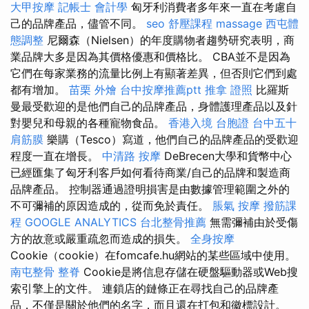
大甲按摩
記帳士 會計學
匈牙利消費者多年來一直在考慮自
己的品牌產品，儘管不同。
seo
舒壓課程
massage
西屯體
態調整
尼爾森（Nielsen）的年度購物者趨勢研究表明，商
業品牌大多是因為其價格優惠和價格比。 CBA並不是因為
它們在每家業務的流量比例上有顯著差異，但否則它們到處
都有增加。
苗栗 外燴
台中按摩推薦ptt
推拿 證照
比羅斯
曼最受歡迎的是他們自己的品牌產品，身體護理產品以及針
對嬰兒和母親的各種寵物食品。
香港入境 台胞證
台中五十
肩筋膜
樂購（Tesco）寫道，他們自己的品牌產品的受歡迎
程度一直在增長。
中清路 按摩
DeBrecen大學和貨幣中心
已經匯集了匈牙利客戶如何看待商業/自己的品牌和製造商
品牌產品。 控制器通過證明損害是由數據管理範圍之外的
不可彌補的原因造成的，從而免於責任。
脹氣 按摩
撥筋課
程
GOOGLE ANALYTICS
台北整骨推薦
無需彌補由於受傷
方的故意或嚴重疏忽而造成的損失。
全身按摩
Cookie（cookie）在fomcafe.hu網站的某些區域中使用。
南屯整骨
整脊
Cookie是將信息存儲在硬盤驅動器或Web搜
索引擎上的文件。 連鎖店的鏈條正在尋找自己的品牌產
品，不僅是關於他們的名字，而且還在打包和徽標設計。