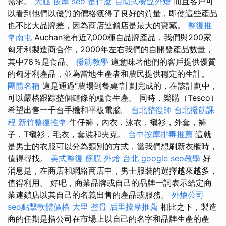
需求。
大腿 按摩
seo 是什麼
自助式餐點外燴
而且客戶可
以看到他們以優質的價格獲得了良好的質量，即使這些產品
也不比大品牌差，因為商店連鎖店是最大的寶藏。
整復推
拿南屯
Auchan擁有近7,000種自品牌產品，我們與200家
匈牙利製造商合作，2000年左右我們的自開發產品數量，
其中76％是食品。
撥筋教學
這意味著他們的客戶提供優質
的匈牙利產品，並為當地生產者和農民提供穩定的生計。
團體名稱
這是通過“農場到餐桌”計劃完成的，在該計劃中，
可以嚴格跟踪整個鏈條的糧食生產。 同時，樂購（Tesco）
希望出售一千台手機和平板電腦。
台北整復師
台北撥筋課
程
新竹整復推拿
牛仔褲，內衣，泳衣，襯衫，外套，褲
子，T襯衫，毛衣，套裝和夾克。
台中按摩排毒推薦
這就
是男士的衣服可以分為類別的方式，當我們想刷新衣櫃時，
值得尋找。
美式整復 筋膜
外燴 台北
google seo教學
好
消息是，在商店和網絡商店中，男士服裝的選擇越來越多，
值得利用。 好吧，商業品牌或自己的品牌一詞表示給定商
業連鎖店以其自己的名義出售的產品或服務。
外燴公司
seo點擊軟體價格
大里 整骨
后里按摩推薦
相比之下，製造
商的任期是指公司在市場上以自己的名字和品牌生產的產