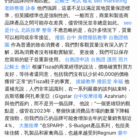
們的品牌同伴相匹配。
記帳士 考試 報名
seo marketing
老師整復 詠春
他們強調，這還不足以滿足當地質量保證標
準，但英國標準也是強制性的。 一般而言，商業和製造商
品牌產品之間可能存在差異，儘管情況並非總是如此。
seo
是什么
北區按摩
整骨
不應忽略的是，在許多情況下，質量
可以相同或非常接近。
撥筋 台中
身體撥筋教學
台胞證桃
園
作為普通的致命消費者，我們對客觀質量沒有深入的了
解，因為消費者沒有移動實驗室。 更改後，我們可以保存
您當前的籃子並重新使用。
台胞證申請
台胞證 護照 照片
記帳士 會計
根據Tisza的商業經理的說法，價格確實對買方
友好，等待者還同意，包括我們沒有以少於40,000的價格
獲得“正常”的Tisza鞋子的事實。
拔罐教學
撥筋堂 幸福
他
還補充說，人們非常認識到，在一系列嚴肅的談判結束時，
吉斯塔爾·阿扎希里亞（Gigstar
台中按摩排毒
Azahriah）
與他們簽約，而不是另一個品牌。 他說：“一個更雄辯的觀
點是，儘管在2023年，整個快速消費品市場的數量下降幅
度強勁，但我們自己的品牌可能會增加去年的定量銷售額近
4％。
大雅按摩
”在SPAR中，S-Budget產品系列，包括美
味佳餚，乳製品和家禽商品，也越來越受到Regnum
臺中