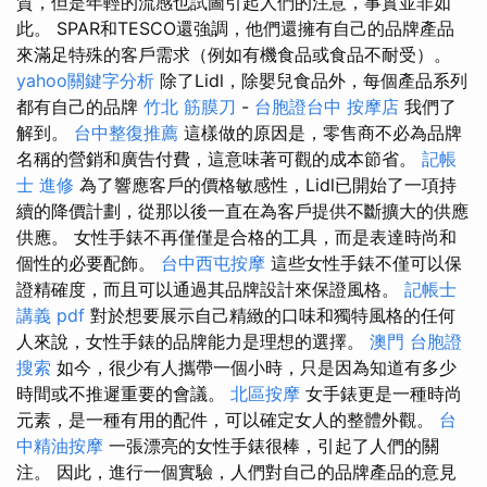
質，但是年輕的流感也試圖引起人們的注意，事實並非如
此。 SPAR和TESCO還強調，他們還擁有自己的品牌產品
來滿足特殊的客戶需求（例如有機食品或食品不耐受）。
yahoo關鍵字分析
除了Lidl，除嬰兒食品外，每個產品系列
都有自己的品牌
竹北 筋膜刀
-
台胞證台中
按摩店
我們了
解到。
台中整復推薦
這樣做的原因是，零售商不必為品牌
名稱的營銷和廣告付費，這意味著可觀的成本節省。
記帳
士 進修
為了響應客戶的價格敏感性，Lidl已開始了一項持
續的降價計劃，從那以後一直在為客戶提供不斷擴大的供應
供應。 女性手錶不再僅僅是合格的工具，而是表達時尚和
個性的必要配飾。
台中西屯按摩
這些女性手錶不僅可以保
證精確度，而且可以通過其品牌設計來保證風格。
記帳士
講義 pdf
對於想要展示自己精緻的口味和獨特風格的任何
人來說，女性手錶的品牌能力是理想的選擇。
澳門 台胞證
搜索
如今，很少有人攜帶一個小時，只是因為知道有多少
時間或不推遲重要的會議。
北區按摩
女手錶更是一種時尚
元素，是一種有用的配件，可以確定女人的整體外觀。
台
中精油按摩
一張漂亮的女性手錶很棒，引起了人們的關
注。 因此，進行一個實驗，人們對自己的品牌產品的意見