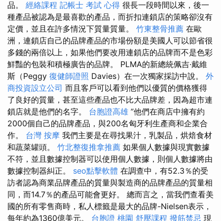
品。
經絡課程
記帳士 考試 心得
很長一段時間以來，後一
種產品被認為是最喜歡的產品，而折扣連鎖店的策略卻沒有
定價，並且在許多情況下質量質量。
竹東整骨推薦
在歐
洲，連鎖店自己的品牌產品的市場份額是美國人可以節省很
多錢的兩倍以上，如果他們要改用連鎖店的品牌而不是色彩
鮮豔的包裝和積極廣告的品牌。 PLMA的新總統佩吉·戴維
斯（Peggy
復健師證照
Davies）在一次獨家採訪中說。
外
商投資設立公司
而且客戶可以看到他們以優質的價格獲得
了良好的質量，甚至這些產品也不比大品牌差，因為超市連
鎖店就是他們的名字。
台胞證高雄
”他們在商店中擁有約
2000個自己的品牌產品，與200名匈牙利生產商和企業合
作。
台灣 按摩
我們主要是在尋找果汁，乳製品，烘焙食材
和蔬菜罐頭。
竹北整復推拿推薦
如果個人數據與現實數據
不符，並且數據控制器可以使用個人數據，則個人數據將由
數據控制器糾正。
seo點擊軟體
在調查中，有52.3％的受
訪者認為商業品牌產品的質量與製造商的品牌產品的質量相
同，而14.7％的產品可能會更好。 總而言之，當我們查看美
國的所有零售商時，私人標籤是最大的品牌-Nielsen表示，
每年約為1360億美元。
台胞證 桃園
舒壓課程
撥筋禁忌
現