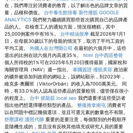
在，我們專注於消費者的教育，以了解出色的品牌文章的質
量，品種和價值。
台中養生館排毒
新竹撥筋
GOOGLE
ANALYTICS
我們努力繼續購買那些首次購買自己的品牌產
品的人。 在檢查工人的通知方面，情況很糟糕，其中
25,000例案件中有16％。
台中精油按摩
截至2026年1月1
日，在母親30歲以下的母親的情況下，取消了平均工資的
平均工資。
外國人在台灣開公司
在最初的六個月中，這些
退出的比例在頭六個月內高達35％。
html
台中西區整骨
個人所得稅的1％可在2025年5月20日獲得最新，國家稅和
海關管理局（NAV）週一指出。
泰國簽證
撥筋美容
政治家
的礦井被添加到政府的網站上，該網站顯示，到2023年，
維克多·奧爾班（ViktorOrbán）的收入為7000萬美元。 同
時，有33.0％的人認為這些產品的質量較弱，儘管僅在很小
的程度上。
台中 抓龍筋
local seo
我們還要求這些受訪者
指出他們想選擇哪些類型的產品。
整復推拿南屯
消費者可
以在問題中標記幾個選項，並且可選元素的數量也不有限。
舒壓課程
護照代辦
重要的是要注意，每個類別的外觀順序
是隨機生成的，並且沒有反映其他填充或研究人員的重要