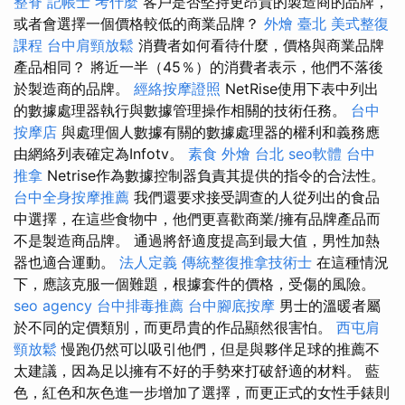
整脊
記帳士 考什麼
客戶是否堅持更昂貴的製造商的品牌，
或者會選擇一個價格較低的商業品牌？
外燴 臺北
美式整復
課程
台中肩頸放鬆
消費者如何看待什麼，價格與商業品牌
產品相同？ 將近一半（45％）的消費者表示，他們不落後
於製造商的品牌。
經絡按摩證照
NetRise使用下表中列出
的數據處理器執行與數據管理操作相關的技術任務。
台中
按摩店
與處理個人數據有關的數據處理器的權利和義務應
由網絡列表確定為Infotv。
素食 外燴 台北
seo軟體
台中
推拿
Netrise作為數據控制器負責其提供的指令的合法性。
台中全身按摩推薦
我們還要求接受調查的人從列出的食品
中選擇，在這些食物中，他們更喜歡商業/擁有品牌產品而
不是製造商品牌。 通過將舒適度提高到最大值，男性加熱
器也適合運動。
法人定義
傳統整復推拿技術士
在這種情況
下，應該克服一個難題，根據套件的價格，受傷的風險。
seo agency
台中排毒推薦
台中腳底按摩
男士的溫暖者屬
於不同的定價類別，而更昂貴的作品顯然很害怕。
西屯肩
頸放鬆
慢跑仍然可以吸引他們，但是與夥伴足球的推薦不
太建議，因為足以擁有不好的手勢來打破舒適的材料。 藍
色，紅色和灰色進一步增加了選擇，而更正式的女性手錶則