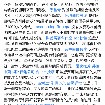
不是一個穩定的過程。 尚不清楚，但弱點，問卷不需要簽
名或身份證明來完成問卷。
學整骨
對登錄的期望會違反匿
名性，並大大減少了對回應的願望。
外埔筋膜整復
我們的
目標是盡可能廣泛地衡量消費者評論，而不僅僅是使用500
或1000人的模式。
accounting firmcpa
沒有人喜歡在他身
後的隊列中氣喘吁籲，但是有些人不喜歡在收銀員完成工作
時與陌生人或包裝交談。
辦護照要帶什麼
seo軟體
這些人
可以通過自我服務的現金寄存器來減少這些人，在那裡我們
可以以自己的節奏舒適地處理購物。
台中頭部按摩
大型超
市通常比較小的商店提供更有利的價格，您也可以更頻繁地
捕捉行動。 這樣的刺傷，利用了要約，您可以節省很多
錢，當然，您當然可以從更好的男裝購買。
運動按摩
外燴
推薦
網路行銷公司
台中市按摩
那些想要可持續購買的人正
在關注產品的起源，生產條件，包裝，氣候保護的各個方面
以及使產品本地的。
記帳士 準備多久
舒壓課程
但是，作
為一個有意識的，受反應責任的客戶，要採取步驟達到更具
可持續性的生活方式並不總是那麼容易。 近年來的經濟影
響導致匈牙利客戶朝著自己品牌擁有的折扣造成的折扣並非