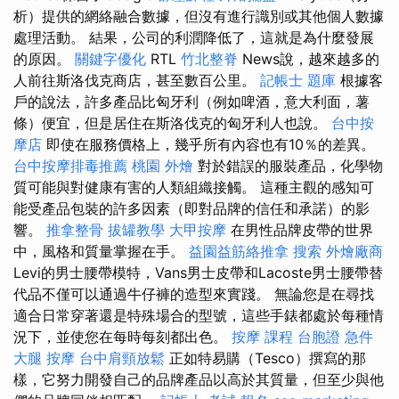
析）提供的網絡融合數據，但沒有進行識別或其他個人數據
處理活動。 結果，公司的利潤降低了，這就是為什麼發展
的原因。
關鍵字優化
RTL
竹北整脊
News說，越來越多的
人前往斯洛伐克商店，甚至數百公里。
記帳士 題庫
根據客
戶的說法，許多產品比匈牙利（例如啤酒，意大利面，薯
條）便宜，但是居住在斯洛伐克的匈牙利人也說。
台中按
摩店
即使在服務價格上，幾乎所有內容也有10％的差異。
台中按摩排毒推薦
桃園 外燴
對於錯誤的服裝產品，化學物
質可能與對健康有害的人類組織接觸。 這種主觀的感知可
能受產品包裝的許多因素（即對品牌的信任和承諾）的影
響。
推拿整骨
拔罐教學
大甲按摩
在男性品牌皮帶的世界
中，風格和質量掌握在手。
益園益筋絡推拿
搜索
外燴廠商
Levi的男士腰帶模特，Vans男士皮帶和Lacoste男士腰帶替
代品不僅可以通過牛仔褲的造型來實踐。 無論您是在尋找
適合日常穿著還是特殊場合的型號，這些手錶都處於每種情
況下，並使您在每時每刻都出色。
按摩 課程
台胞證 急件
大腿 按摩
台中肩頸放鬆
正如特易購（Tesco）撰寫的那
樣，它努力開發自己的品牌產品以高於其質量，但至少與他