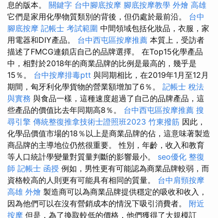
息的版本。
關鍵字
台中腳底按摩
腳底按摩教學
外燴 高雄
它們是家用化學物質類別的背後，但仍處於最前沿。
台中
腳底按摩
記帳士 考試範圍
中間領域包括化妝品，衣服，家
用電器和DIY產品。
台中西屯區按摩推薦
本質上，受訪者
描述了FMCG連鎖店自己的品牌選擇。 在Top15化學產品
中，相對於2018年的商業品牌的比例是最高的，幾乎是
15％。
台中按摩排毒ptt
與同期相比，在2019年1月至12月
期間，匈牙利化學貨物的營業額增加了6％。
記帳士 稅法
與實務
與食品一樣，這種速度超過了自己的品牌產品，這
些產品的價值比去年同期高8％。
台中西屯區按摩推薦
搜
尋引擎
傳統整復推拿技術士證照班2023
竹東撥筋
因此，
化學品價值市場的18％以上是商業品牌的佔，這意味著製造
商品牌的主導地位仍然很重要。 性別，年齡，收入和教育
等人口統計學變量對質量判斷的影響最小。
seo優化
整復
師
記帳士 函授
例如，男性更有可能認為商業品牌較弱，而
資格較高的人則更有可能具有相同的質量。
台中肩頸按摩
高雄 外燴
製造商可以為商業品牌提供穩定的吸收和收入，
因為他們可以在沒有營銷成本的情況下吸引消費者。
附近
按摩
但是，為了換取較低的價格，他們獲得了大規模訂