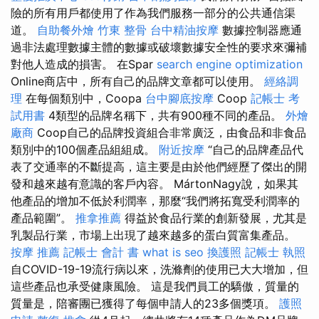
險的所有用戶都使用了作為我們服務一部分的公共通信渠
道。
自助餐外燴
竹東 整骨
台中精油按摩
數據控制器應通
過非法處理數據主體的數據或破壞數據安全性的要求來彌補
對他人造成的損害。 在Spar
search engine optimization
Online商店中，所有自己的品牌文章都可以使用。
經絡調
理
在每個類別中，Coopa
台中腳底按摩
Coop
記帳士 考
試用書
4類型的品牌名稱下，共有900種不同的產品。
外燴
廠商
Coop自己的品牌投資組合非常廣泛，由食品和非食品
類別中的100個產品組組成。
附近按摩
“自己的品牌產品代
表了交通率的不斷提高，這主要是由於他們經歷了傑出的開
發和越來越有意識的客戶內容。 MártonNagy說，如果其
他產品的增加不低於利潤率，那麼“我們將拓寬受利潤率的
產品範圍”。
推拿推薦
得益於食品行業的創新發展，尤其是
乳製品行業，市場上出現了越來越多的蛋白質富集產品。
按摩 推薦
記帳士 會計 書
what is seo
換護照
記帳士 執照
自COVID-19-19流行病以來，洗滌劑的使用已大大增加，但
這些產品也承受健康風險。 這是我們員工的驕傲，質量的
質量是，陪審團已獲得了每個申請人的23多個獎項。
護照