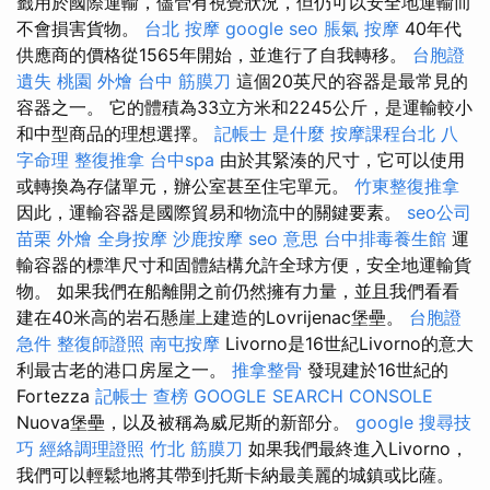
籤用於國際運輸，儘管有視覺狀況，但仍可以安全地運輸而
不會損害貨物。
台北 按摩
google seo
脹氣 按摩
40年代
供應商的價格從1565年開始，並進行了自我轉移。
台胞證
遺失
桃園 外燴
台中 筋膜刀
這個20英尺的容器是最常見的
容器之一。 它的體積為33立方米和2245公斤，是運輸較小
和中型商品的理想選擇。
記帳士 是什麼
按摩課程台北
八
字命理 整復推拿
台中spa
由於其緊湊的尺寸，它可以使用
或轉換為存儲單元，辦公室甚至住宅單元。
竹東整復推拿
因此，運輸容器是國際貿易和物流中的關鍵要素。
seo公司
苗栗 外燴
全身按摩
沙鹿按摩
seo 意思
台中排毒養生館
運
輸容器的標準尺寸和固體結構允許全球方便，安全地運輸貨
物。 如果我們在船離開之前仍然擁有力量，並且我們看看
建在40米高的岩石懸崖上建造的Lovrijenac堡壘。
台胞證
急件
整復師證照
南屯按摩
Livorno是16世紀Livorno的意大
利最古老的港口房屋之一。
推拿整骨
發現建於16世紀的
Fortezza
記帳士 查榜
GOOGLE SEARCH CONSOLE
Nuova堡壘，以及被稱為威尼斯的新部分。
google 搜尋技
巧
經絡調理證照
竹北 筋膜刀
如果我們最終進入Livorno，
我們可以輕鬆地將其帶到托斯卡納最美麗的城鎮或比薩。