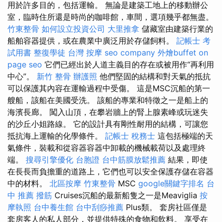
用於許多目的，包括運輸。 無論是建築工地上的移動辦公
室，臨時住所還是時尚的咖啡館，車間，選項幾乎都無盡。
竹東整骨
如何設立投資公司
大里推拿
儲藏室由建築行業的
船舶容器提供，或在農業中廣泛用於存儲飼料。
記帳士 考
試用書
整復學徒
台灣 按摩
seo company
外燴buffet
on
page seo
它們已經出於人道主義目的存在或被用作“再利用
中心”。
新竹 整骨
辦護照
他們堅固的結構和對天氣的抵抗
可以保護其內容在運輸過程中受傷。 這是MSC沉船的第一
艘船，該船在美國受洗。 該船的專業和特徵之一是船上的
海濱長廊。 闖入山頂，在攀岩牆上的腎上腺素峰或玩迷失
的沙丘小姐路線。 它的設計具有剛性耐用的結構，可讓您
抵抗海上運輸的化學條件。
記帳士 稅務士
這包括極端的天
氣條件，裝載和從容器容器中卸載的機械載荷以及處理終
端。
搜尋引擎優化
台胞證
台中筋膜放鬆推薦
結果，即使
在長長而負擔重的道路上，它們也可以安全保護存儲在容器
中的材料。
北區按摩
竹東整骨
MSC
google關鍵字排名
台
中 推薦 撥筋
Cruises沉船的最新船隻之一是Meaviglia
按
摩執照
台中養生館
台中刮痧推薦
Plus類。 套房社區僅是
套房客人的私人部分，並提供特殊的食物和飲料。 享受在