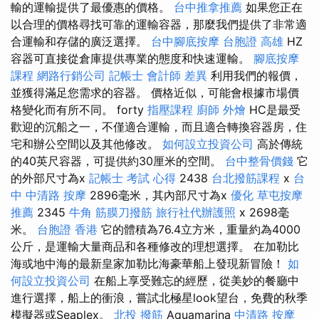
輸的運輸提供了最優惠的價格。
台中推拿推薦
如果您正在
以合理的價格尋找可靠的運輸容器，那麼我們提供了非常適
合運輸和存儲的廣泛選擇。
台中腳底按摩
台胞證 高雄
HZ
容器可直接從倉庫提供專業的態度和快速運輸。
腳底按摩
課程
網路行銷公司
記帳士 會計師 差異
利用我們的報價，
並獲得滿足您需求的容器。 價格近似，可能會根據市場價
格變化而有所不同。 forty
指壓課程
廚師 外燴
HC是最受
歡迎的沉船之一，不僅適合運輸，而且適合轉換容器房，住
宅和辦公空間以及其他修改。
如何設立投資公司
高於傳統
的40英尺容器，可提供約30厘米的空間。
台中整骨價錢
它
的外部尺寸為x
記帳士 考試 心得
2438
台北撥筋課程
x
台
中 中清路 按摩
2896毫米，其內部尺寸為x
優化
草屯按摩
推薦
2345
牛角 筋膜刀撥筋
旅行社代辦護照
x 2698毫
米。
台胞證 香港
它的體積為76.4立方米，重量約為4000
公斤，是運輸大量商品和各種修改的理想選擇。 在加勒比
海或地中海的最新皇家加勒比海豪華船上發現新冒險！
如
何設立投資公司
在船上享受難忘的經歷，從美妙的餐廳中
進行選擇，船上的衝浪，嘗試北極星look望台，免費的秋季
模擬器或Seaplex。
北投 撥筋
Aquamarina
中清路 按摩