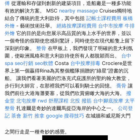
傅
從運輸和存儲到創新的建築項目，造船廠是一種多功能
有效的解決方案。 MSC
nearby massage
Cruises獨特地
結合了傳統的意大利款待，其中包括
記帳士課程費用
板橋
外燴
- 藝術技術壯舉。
經絡按摩課程費用
台中市按摩
牛排
外燴
它的目的是向您展示高品質的海上水手的世界，並以
一個奇怪的假期使您感到驚訝，同時使您在現代船隻上留下
深刻的印象。
整骨
在甲板上，我們發現了明確的意大利氛
圍，使歐洲風格和意大利款待使所有人都脫穎而出。
台中
spa
seo行銷
seo軟體
Costa
台中按摩排毒
Crociere是世
界上第一個贏得Rina為其整個艦隊捐贈的“綠星”證書的沉
船。 讓我們看著美麗的巴洛克式庇護所的聖約翰大教堂，
步行到大師宮，在那裡我們可以看到騎士的回憶。
喬骨
讓
我們前往大港海灘要塞，從我們欣賞俯瞰大海的大海。
撥
金堂
北屯按摩
rwd
舒壓課程
北投 撥筋
台中腳底按摩
太平
整骨
扎達爾是奇妙的達爾馬提亞海岸的中心之一。
公司登
記
茶會
新竹 推拿
google 搜尋技巧
在城牆和威尼斯大門
之間行走是一種奇妙的感覺。