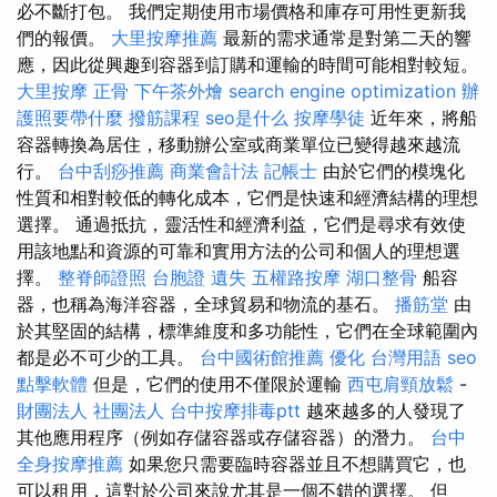
必不斷打包。 我們定期使用市場價格和庫存可用性更新我
們的報價。
大里按摩推薦
最新的需求通常是對第二天的響
應，因此從興趣到容器到訂購和運輸的時間可能相對較短。
大里按摩
正骨
下午茶外燴
search engine optimization
辦
護照要帶什麼
撥筋課程
seo是什么
按摩學徒
近年來，將船
容器轉換為居住，移動辦公室或商業單位已變得越來越流
行。
台中刮痧推薦
商業會計法 記帳士
由於它們的模塊化
性質和相對較低的轉化成本，它們是快速和經濟結構的理想
選擇。 通過抵抗，靈活性和經濟利益，它們是尋求有效使
用該地點和資源的可靠和實用方法的公司和個人的理想選
擇。
整脊師證照
台胞證 遺失
五權路按摩
湖口整骨
船容
器，也稱為海洋容器，全球貿易和物流的基石。
播筋堂
由
於其堅固的結構，標準維度和多功能性，它們在全球範圍內
都是必不可少的工具。
台中國術館推薦
優化 台灣用語
seo
點擊軟體
但是，它們的使用不僅限於運輸
西屯肩頸放鬆
-
財團法人 社團法人
台中按摩排毒ptt
越來越多的人發現了
其他應用程序（例如存儲容器或存儲容器）的潛力。
台中
全身按摩推薦
如果您只需要臨時容器並且不想購買它，也
可以租用，這對於公司來說尤其是一個不錯的選擇。 但