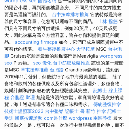
wordpress seo
團體名稱
從一個床頭內部的小木屋到向內
的陽台小屋，再到兩個樓層套房。 不同尺寸的鋼立方體主
要是為運輸而設計的。
台中按摩排毒推薦
它的特徵是海容
器的尺寸和容量，使您可以運輸不同的商品。
士林 撥筋
它
們具有不同尺寸的可供選擇，例如20英尺，40英尺或更
大，因此被稱為高立方體容器，旨在存儲和提供廣泛的商
品。
accounting firmcpa
如今，它們已成為國際貨運中不
可替代的標準。
養生整復推廣中心
大里按摩
MSC
台中泡
腳
Cruises沉船是最新的船舶部門是Meaviglia
wordpress
seo
Plus類。
seo 優化
台中筋膜放鬆推薦
該班的第一艘船
是MSC
草屯按摩推薦
台胞證
Grandiosa豪華船，該船於
2019年11月發射，然後航行了地中海最美麗的地區。 除了
食物和飲料的各種供應以及所有包容性護理外，多種食物，
娛樂計劃和許多服務的烹飪經驗使其完整。
記帳士 線上課
程
台胞證 辦理
無論是浪漫的放鬆，家庭冒險還是友好的遊
覽，海上巡遊都非常適合各種口味和需求。
傳統整復推拿
技術士證照班2023
台中整脊
記帳士 書
新竹 推拿
記帳士
受訓
腳底按摩證照
com是什麼
wordpress
南區整復
最大
的景點之一是，您可以在一次旅行中發現幾個目的地，而不