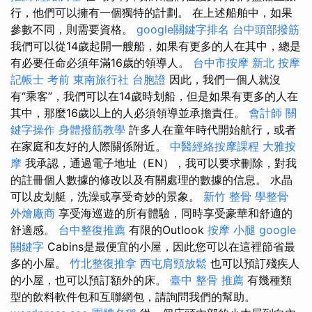
行，他們可以擁有一個獨特的計劃。 在上述船舶中，如果
參數不同，則需要資格。
google關鍵字排名
台中頭部撥筋
我們可以從14歲起開一艘船，如果有更多的人在其中，總是
有必要任命必須年滿16歲的領導人。
台中市按摩
新北 按摩
記帳士 考前
東南旅行社 台胞證
因此，我們一個人就沒
有“乘客”，我們可以在14歲時划船，但是如果有更多的人在
其中，那麼16歲以上的人必須領導並承擔責任。
會計師
關
鍵字操作
身體撥筋教學
許多人在童年時代開始航行，或者
在家庭和友好的人際關係附近。
中醫經絡按摩課程
大雅按
摩
我承認，通過電子地址（EN），我可以要求刪除，對我
的註冊個人數據的修改以及有關處理的數據的信息。 水晶
可以皮划艇，洗澡或享受奇妙的景象。
新竹 整骨
學整骨
外燴廠商
享受海巡遊的所有體驗，同時享受豪華和舒適的
舒適感。
台中整復推薦
有限的Outlook
按摩 小腿
google
關鍵字
Cabins是最便宜的小屋，因此您可以在這裡節省最
多的小屋。
竹北整復推拿
西屯肩頸放鬆
也可以預訂殘疾人
的小屋，也可以預訂額外的床。
臺中 整骨 推薦
有幾種類
型的飲料軟件包和互聯網包，請詢問我們的幫助。