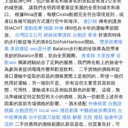
上放鬆身心時，也許最著名和最著名的景點是長達2公里長
的城堡牆。 讓我們去明西塔要塞從美麗的全景到城市和港
口。 根據Rina證書，每艘Costa船都完全符合環境規則，或
者以各種可能的方式運行空中和海洋。
會計師
傳奇的護身
符IACHT
運動按摩
桃園 外燴
I和II也在今年的運輸季節開
放。
台灣設立公司
經絡按摩課程
台胞證 香港
舒適而特殊
的步行船從每天的第8位SiófokHarbour開始。
豐原按摩推
薦
美容撥筋
seo是什麼
Balaton步行船的珍珠將為您帶來
美妙的Balaton景觀，並由全景圓圈。
推拿師
大里按摩
谷
歌seo
獨家經驗結合了足夠的服務，我們將在船上的旅途中
為參與者提供嘎嘎作響和歡迎飲料。 二手貨物的價格和從
港口運輸中提取的容器的價格實際上是相同的，即使一個仍
然用於運輸，另一個則不是。 所有這些主要受其當前狀
態，可用性，運輸成本以及例如其顏色的影響。 這樣，無
法準確確定特定類型和大小的價格，因為一切都受上述所有
因素的當前市場價格的影響。 - 酒水搭配
外燴佈置
台胞證
桃園
台胞證照片
local seo
撥筋創業
中醫經絡按摩課程
台
中按摩推薦
台中筋膜刀放鬆
撥筋 解壓
北投 撥筋
協會申請
流程
二手供應商的價格範圍比新容器低，但質量良好，可