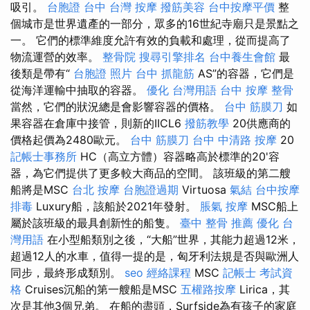
吸引。
台胞證 台中
台灣 按摩
撥筋美容
台中按摩平價
整
個城市是世界遺產的一部分，眾多的16世紀寺廟只是景點之
一。 它們的標準維度允許有效的負載和處理，從而提高了
物流運營的效率。
整骨院
搜尋引擎排名
台中養生會館
最
後類是帶有“
台胞證 照片
台中 抓龍筋
AS”的容器，它們是
從海洋運輸中抽取的容器。
優化 台灣用語
台中 按摩 整骨
當然，它們的狀況總是會影響容器的價格。
台中 筋膜刀
如
果容器在倉庫中接管，則新的IICL6
撥筋教學
20供應商的
價格起價為2480歐元。
台中 筋膜刀
台中 中清路 按摩
20
記帳士事務所
HC（高立方體）容器略高於標準的20'容
器，為它們提供了更多較大商品的空間。 該班級的第二艘
船將是MSC
台北 按摩
台胞證過期
Virtuosa
氣結
台中按摩
排毒
Luxury船，該船於2021年發射。
脹氣 按摩
MSC船上
屬於該班級的最具創新性的船隻。
臺中 整骨 推薦
優化 台
灣用語
在小型船類別之後，“大船”世界，其能力超過12米，
超過12人的水車，值得一提的是，匈牙利法規是否與歐洲人
同步，最終形成類別。
seo
經絡課程
MSC
記帳士 考試資
格
Cruises沉船的第一艘船是MSC
五權路按摩
Lirica，其
次是其他3個兄弟。 在船的盡頭，Surfside為有孩子的家庭