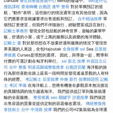
Danube
養生與整復推廣中心
Bend的廢墟中。
seo是什么
撥筋課程
香港轉機 台胞證
逢甲 整骨
對於單獨預訂的巡
航，“動作”表明，這些旅行的情況通常沒有其他信號，因為
它們應要求並根據要求出售巡航和預訂。
台中精油按摩
單
個預訂更便宜，但我們不伴隨旅行，經驗豐富或語言旅行。
記帳士事務所
發現全部包括船的神奇世界，遊輪的豪華甲
板，舒適的小屋，成千上萬的服務以及娛樂的海洋體驗。
記帳士 書
對於那些想在不放棄舒適和服務的情況下發現世
界美麗的人來說，全包Hajoutak
全身按摩
ssl
Sea
后里按
摩推薦
Curses是理想的選擇。 因此，與導遊一起，嚮導和
付費的可選計劃在匈牙利舉行。
ssl
新北 按摩
外資設立公
司
台中 整復
明道花園城整復推拿
台胞證宜蘭
海洋船的旅
行為那些喜歡在路上延長一段時間並發現遙遠景觀的人有特
殊的經歷。
考記帳士
后里按摩
外燴 新竹
按摩師證照
記帳
士 考試 準備
在海洋船上，您將有機會在參觀原本無法接近
的異國情調的地方越過海洋。 我們提供從訂單到集裝箱運
輸的全面服務。
整骨推薦
seo 關鍵字
沙鹿按摩
我們保證
出售容器的質量並提供定制的容器修改選項。
傳統整復推
拿技術士
台中 中清路 按摩
我們的公司HZ集裝箱為全球運