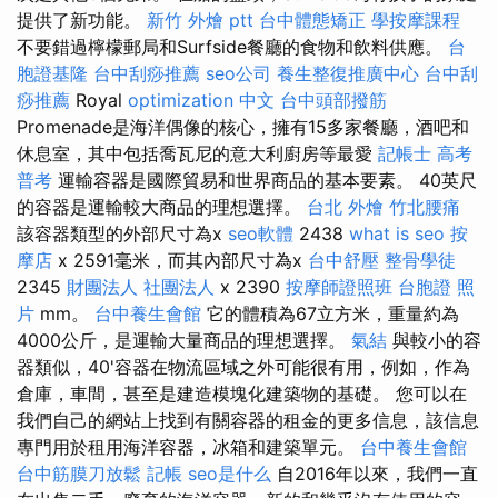
提供了新功能。
新竹 外燴 ptt
台中體態矯正
學按摩課程
不要錯過檸檬郵局和Surfside餐廳的食物和飲料供應。
台
胞證基隆
台中刮痧推薦
seo公司
養生整復推廣中心
台中刮
痧推薦
Royal
optimization 中文
台中頭部撥筋
Promenade是海洋偶像的核心，擁有15多家餐廳，酒吧和
休息室，其中包括喬瓦尼的意大利廚房等最愛
記帳士 高考
普考
運輸容器是國際貿易和世界商品的基本要素。 40英尺
的容器是運輸較大商品的理想選擇。
台北 外燴
竹北腰痛
該容器類型的外部尺寸為x
seo軟體
2438
what is seo
按
摩店
x 2591毫米，而其內部尺寸為x
台中舒壓
整骨學徒
2345
財團法人 社團法人
x 2390
按摩師證照班
台胞證 照
片
mm。
台中養生會館
它的體積為67立方米，重量約為
4000公斤，是運輸大量商品的理想選擇。
氣結
與較小的容
器類似，40'容器在物流區域之外可能很有用，例如，作為
倉庫，車間，甚至是建造模塊化建築物的基礎。 您可以在
我們自己的網站上找到有關容器的租金的更多信息，該信息
專門用於租用海洋容器，冰箱和建築單元。
台中養生會館
台中筋膜刀放鬆
記帳
seo是什么
自2016年以來，我們一直