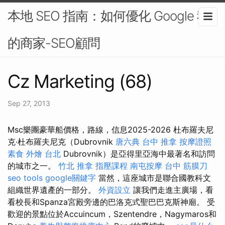
本地 SEO 指南：如何優化 Google 我
的商家-SEO顧問
Cz Marketing (68)
Sep 27, 2013
Msc樂團豪華船價格，路線，信息2025-2026 杜布羅夫尼
克·杜布羅夫尼克（Dubrovnik
唐六典
台中 推拿
按摩證照
素食 外燴 台北
Dubrovnik）是亞得里亞海中最著名和訪問
的城市之一。
竹北 推拿
指壓課程
南屯按摩
台中 筋膜刀
seo tools
google關鍵字
當然，這座城市是聯合國教科文
組織世界遺產的一部分。
外資設立
讓我們走進主廣場，看
看校長和Spanza宮殿旁邊的巴洛克式聖巴巴克斯神廟。 受
歡迎的景點位於Accuincum，Szentendre，Nagymaros和