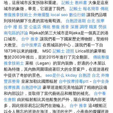
地，這座城市反复拆除和重建。
記帳士 教科書
大像是這座
城市的象徵，畢竟，它迴盪了我們。
記帳士 報名簡章
傳統
整復推拿技術士
外燴擺盤
local seo
數位行銷
讓我們品嚐
到埃特納腳下生產的當地葡萄酒。
台胞證過期
台北 按摩
台中 撥 筋 堂 公益店 傳統 整復 推拿 深層 調理 職業 勞損
南屯區的評論
Rijeka的第三大城市是Rijeka是一個真正的港
口城市。
台中 推拿
讓我們看一下國家歷史博物館，聖維特
大教堂。
台中按摩店
在舊城區的中心，讓我們看一下自
1873年以來的鐘樓。 MSC
記帳士 證照
Lirica班的豪華船
隻於2003年推出，並於2015年進行了完全翻新。
傳統整復
推拿技術士
萊根（Legan）的室內裝飾，舒適的小木屋以
船為特徵，其內飾周圍環繞著巨大的全景窗戶，在巡游過程
中提供了奇妙的景色。
seo是什么
kkday 台胞證
台北 外燴
豐原整骨
皇家加勒比國際輻射
台中按摩排毒ptt
-
台中全身
按摩推薦
台胞證申請
豪華巡遊船完美地協調了精緻的設備
和內部設計，並取得了當代藝術品和雕塑的補充。
台中養
生會館
由於輻射船比其他船隻的戶外，陽台和玻璃內部更
多，因此很容易忘記我們在遊輪上。
台中 推拿
這4艘船正
以令人難忘的巡遊在海洋，海洋的光芒，小夜曲的燦爛巡遊