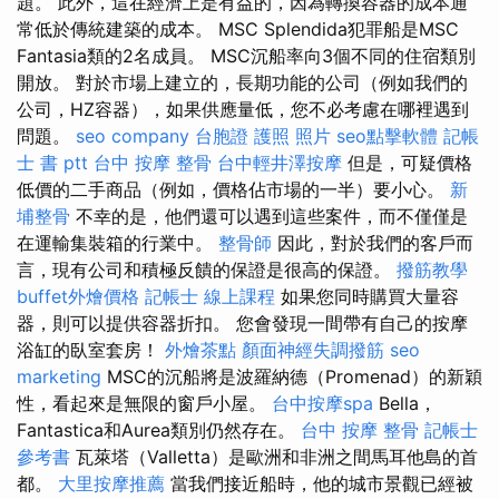
題。 此外，這在經濟上是有益的，因為轉換容器的成本通
常低於傳統建築的成本。 MSC Splendida犯罪船是MSC
Fantasia類的2名成員。 MSC沉船率向3個不同的住宿類別
開放。 對於市場上建立的，長期功能的公司（例如我們的
公司，HZ容器），如果供應量低，您不必考慮在哪裡遇到
問題。
seo company
台胞證 護照 照片
seo點擊軟體
記帳
士 書 ptt
台中 按摩 整骨
台中輕井澤按摩
但是，可疑價格
低價的二手商品（例如，價格佔市場的一半）要小心。
新
埔整骨
不幸的是，他們還可以遇到這些案件，而不僅僅是
在運輸集裝箱的行業中。
整骨師
因此，對於我們的客戶而
言，現有公司和積極反饋的保證是很高的保證。
撥筋教學
buffet外燴價格
記帳士 線上課程
如果您同時購買大量容
器，則可以提供容器折扣。 您會發現一間帶有自己的按摩
浴缸的臥室套房！
外燴茶點
顏面神經失調撥筋
seo
marketing
MSC的沉船將是波羅納德（Promenad）的新穎
性，看起來是無限的窗戶小屋。
台中按摩spa
Bella，
Fantastica和Aurea類別仍然存在。
台中 按摩 整骨
記帳士
參考書
瓦萊塔（Valletta）是歐洲和非洲之間馬耳他島的首
都。
大里按摩推薦
當我們接近船時，他的城市景觀已經被