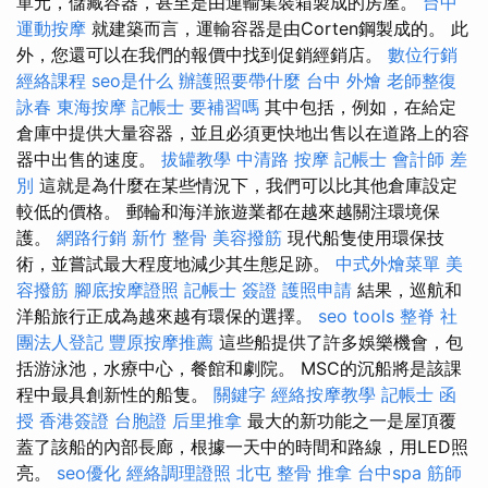
單元，儲藏容器，甚至是由運輸集裝箱製成的房屋。
台中
運動按摩
就建築而言，運輸容器是由Corten鋼製成的。 此
外，您還可以在我們的報價中找到促銷經銷店。
數位行銷
經絡課程
seo是什么
辦護照要帶什麼
台中 外燴
老師整復
詠春
東海按摩
記帳士 要補習嗎
其中包括，例如，在給定
倉庫中提供大量容器，並且必須更快地出售以在道路上的容
器中出售的速度。
拔罐教學
中清路 按摩
記帳士 會計師 差
別
這就是為什麼在某些情況下，我們可以比其他倉庫設定
較低的價格。 郵輪和海洋旅遊業都在越來越關注環境保
護。
網路行銷
新竹 整骨
美容撥筋
現代船隻使用環保技
術，並嘗試最大程度地減少其生態足跡。
中式外燴菜單
美
容撥筋
腳底按摩證照
記帳士 簽證
護照申請
結果，巡航和
洋船旅行正成為越來越有環保的選擇。
seo tools
整脊
社
團法人登記
豐原按摩推薦
這些船提供了許多娛樂機會，包
括游泳池，水療中心，餐館和劇院。 MSC的沉船將是該課
程中最具創新性的船隻。
關鍵字
經絡按摩教學
記帳士 函
授
香港簽證 台胞證
后里推拿
最大的新功能之一是屋頂覆
蓋了該船的內部長廊，根據一天中的時間和路線，用LED照
亮。
seo優化
經絡調理證照
北屯 整骨
推拿
台中spa
筋師