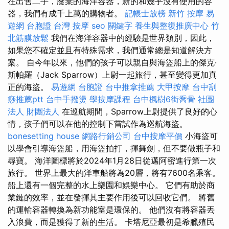
在出售二手，廢棄的海洋容器，新的和幾乎沒有使用的容
器，我們有成千上萬的購物者。
記帳士放榜
新竹 按摩
易
遊網 台胞證
台灣 按摩
seo 關鍵字
養生與整復推廣中心
竹
北筋膜放鬆
我們在海洋容器中的經驗是世界類別，因此，
如果您不確定並且有特殊需求，我們通常總是知道解決方
案。 自今年以來，他們的孩子可以親自與海盜船上的傑克·
斯帕羅（Jack Sparrow）上尉一起旅行，甚至變得更加真
正的海盜。
易遊網 台胞證
台中推拿推薦
大甲按摩
台中刮
痧推薦ptt
台中手撥燙
學按摩課程
台中楓樹6街喬骨
社團
法人 財團法人
在巡航期間，Sparrow上尉提供了良好的心
情，孩子們可以在他的控制下嘗試作為巡航海盜。
bonesetting house
網路行銷公司
台中按摩平價
小海盜可
以學會引導海盜船，用海盜拍打，揮舞劍，但不要做瓶子和
尋寶。 海洋圖標將於2024年1月28日從邁阿密進行第一次
旅行。 世界上最大的洋車船將為20層，將有7600名乘客。
船上還有一個完整的水上樂園和娛樂中心。 它們有助於商
業鏈的效率，並在發揮其主要作用後可以回收它們。 將舊
的運輸容器轉換為新功能室是環保的。 他們沒有將容器丟
入浪費，而是獲得了新的生活。 卡塔尼亞最初是希臘殖民