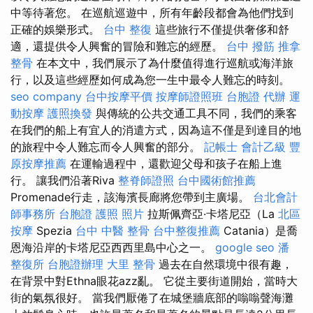
中等待著您。 在巡航巡遊中，所有年齡段都會為他們找到
正確的娛樂形式。
台中 整復
這些旅行不僅提供奢侈和舒
適，還提供令人興奮的冒險和難忘的經歷。
台中 撥筋
推拿
整骨
在本文中，我們展示了為什麼值得進行巡航或海洋旅
行，以及這些經歷如何成為您一生中最令人難忘的時刻。
seo company
台中按摩平價
按摩師證照班
台胞證 代辦
運
動按摩
護照換發
與傳統的公共交通工具不同，我們的乘客
在我們的船上有宜人的消遣方式，因為這不僅是到達目的地
的旅程中令人難忘而令人興奮的部分。
記帳士 會計乙級
豐
原按摩推薦
在運輸過程中，還歡迎父母和孩子在船上進
行。 讓我們沿著Riva
整脊師證照
台中國術館推薦
Promenade行走，該海濱長廊將您帶到主廣場。
台北會計
師事務所
台胞證 護照 照片
拉斯佩齊亞·卡塔尼亞（La
北區
按摩
Spezia
台中 中醫 整骨
台中整復推薦
Catania）是喬
恩海沿岸的卡塔尼亞西西里島中心之一。
google seo
潘
整復所
台胞證辦理
大里 整骨
過去在自然環境中很有趣，
在背景中對Ethna眼花azz亂。 它從主要街道開始，當時大
街的氣氛很好。 當我們厭倦了在城堡牆底部的嗡嗡聲海灘