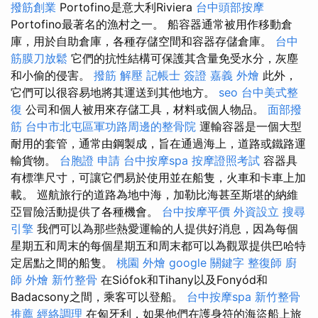
撥筋創業
Portofino是意大利Riviera
台中頭部按摩
Portofino最著名的漁村之一。 船容器通常被用作移動倉
庫，用於自助倉庫，各種存儲空間和容器存儲倉庫。
台中
筋膜刀放鬆
它們的抗性結構可保護其含量免受水分，灰塵
和小偷的侵害。
撥筋 解壓
記帳士 簽證
嘉義 外燴
此外，
它們可以很容易地將其運送到其他地方。
seo
台中美式整
復
公司和個人被用來存儲工具，材料或個人物品。
面部撥
筋
台中市北屯區軍功路周邊的整骨院
運輸容器是一個大型
耐用的套管，通常由鋼製成，旨在通過海上，道路或鐵路運
輸貨物。
台胞證 申請
台中按摩spa
按摩證照考試
容器具
有標準尺寸，可讓它們易於使用並在船隻，火車和卡車上加
載。 巡航旅行的道路為地中海，加勒比海甚至斯堪的納維
亞冒險活動提供了各種機會。
台中按摩平價
外資設立
搜尋
引擎
我們可以為那些熱愛運輸的人提供好消息，因為每個
星期五和周末的每個星期五和周末都可以為觀眾提供巴哈特
定居點之間的船隻。
桃園 外燴
google 關鍵字
整復師
廚
師 外燴
新竹整骨
在Siófok和Tihany以及Fonyód和
Badacsony之間，乘客可以登船。
台中按摩spa
新竹整骨
推薦
經絡調理
在匈牙利，如果他們在護身符的海盜船上旅