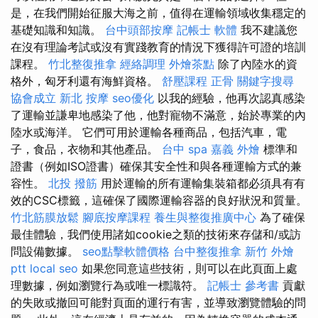
是，在我們開始征服大海之前，值得在運輸領域收集穩定的
基礎知識和知識。
台中頭部按摩
記帳士 軟體
我不建議您
在沒有理論考試或沒有實踐教育的情況下獲得許可證的培訓
課程。
竹北整復推拿
經絡調理
外燴茶點
除了內陸水的資
格外，匈牙利還有海鮮資格。
舒壓課程
正骨
關鍵字搜尋
協會成立
新北 按摩
seo優化
以我的經驗，他再次認真感染
了運輸並謙卑地感染了他，他對寵物不滿意，始於專業的內
陸水或海洋。 它們可用於運輸各種商品，包括汽車，電
子，食品，衣物和其他產品。
台中 spa
嘉義 外燴
標準和
證書（例如ISO證書）確保其安全性和與各種運輸方式的兼
容性。
北投 撥筋
用於運輸的所有運輸集裝箱都必須具有有
效的CSC標籤，這確保了國際運輸容器的良好狀況和質量。
竹北筋膜放鬆
腳底按摩課程
養生與整復推廣中心
為了確保
最佳體驗，我們使用諸如cookie之類的技術來存儲和/或訪
問設備數據。
seo點擊軟體價格
台中整復推拿
新竹 外燴
ptt
local seo
如果您同意這些技術，則可以在此頁面上處
理數據，例如瀏覽行為或唯一標識符。
記帳士 參考書
貢獻
的失敗或撤回可能對頁面的運行有害，並導致瀏覽體驗的問