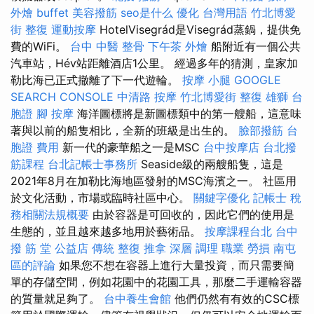
外燴 buffet
美容撥筋
seo是什么
優化 台灣用語
竹北博愛
街 整復
運動按摩
HotelVisegrád是Visegrád蒸鍋，提供免
費的WiFi。
台中 中醫 整骨
下午茶 外燴
船附近有一個公共
汽車站，Hév站距離酒店1公里。 經過多年的猜測，皇家加
勒比海已正式撤離了下一代遊輪。
按摩 小腿
GOOGLE
SEARCH CONSOLE
中清路 按摩
竹北博愛街 整復
雄獅 台
胞證
腳 按摩
海洋圖標將是新圖標類中的第一艘船，這意味
著與以前的船隻相比，全新的班級是出生的。
臉部撥筋
台
胞證 費用
新一代的豪華船之一是MSC
台中按摩店
台北撥
筋課程
台北記帳士事務所
Seaside級的兩艘船隻，這是
2021年8月在加勒比海地區發射的MSC海濱之一。 社區用
於文化活動，市場或臨時社區中心。
關鍵字優化
記帳士 稅
務相關法規概要
由於容器是可回收的，因此它們的使用是
生態的，並且越來越多地用於藝術品。
按摩課程台北
台中
撥 筋 堂 公益店 傳統 整復 推拿 深層 調理 職業 勞損 南屯
區的評論
如果您不想在容器上進行大量投資，而只需要簡
單的存儲空間，例如花園中的花園工具，那麼二手運輸容器
的質量就足夠了。
台中養生會館
他們仍然有有效的CSC標